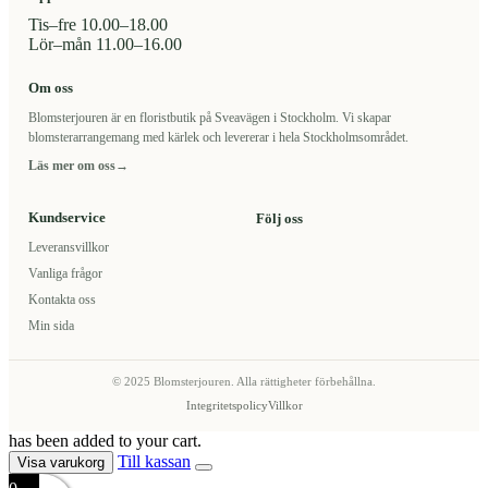
Tis–fre 10.00–18.00
Lör–mån 11.00–16.00
Om oss
Blomsterjouren är en floristbutik på Sveavägen i Stockholm. Vi skapar
blomsterarrangemang med kärlek och levererar i hela Stockholmsområdet.
Läs mer om oss
→
Kundservice
Följ oss
Leveransvillkor
Vanliga frågor
Kontakta oss
Min sida
© 2025 Blomsterjouren. Alla rättigheter förbehållna.
Integritetspolicy
Villkor
has been added to your cart.
Till kassan
Visa varukorg