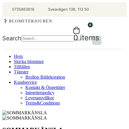
0735863616
Sveavägen 138, 113 50
BLOMSTERJOUREN
0
0 items
Search
Hem
Skicka blommor
Tillfällen
Tjänster
Brollop Bildekoration
Kundservice
Kontakt & Öppettider
Integritetspolicy
Leveransvillkor
Terms&Conditions