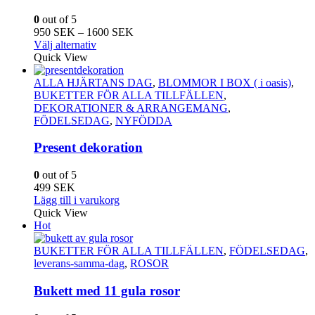
0
out of 5
Prisintervall:
950
SEK
–
1600
SEK
Den
950
Välj alternativ
här
SEK
Quick View
produkten
till
har
1600
ALLA HJÄRTANS DAG
,
BLOMMOR I BOX ( i oasis)
,
flera
SEK
BUKETTER FÖR ALLA TILLFÄLLEN
,
varianter.
DEKORATIONER & ARRANGEMANG
,
De
FÖDELSEDAG
,
NYFÖDDA
olika
alternativen
Present dekoration
kan
väljas
0
out of 5
på
499
SEK
produktsidan
Lägg till i varukorg
Quick View
Hot
BUKETTER FÖR ALLA TILLFÄLLEN
,
FÖDELSEDAG
,
leverans-samma-dag
,
ROSOR
Bukett med 11 gula rosor