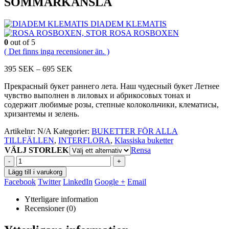
SOMMARKÄNSLA
DIADEM KLEMATIS
ROSA ROSBOXEN
0
out of 5
( Det finns inga recensioner än. )
Prisintervall:
395
SEK
–
695
SEK
395
Прекрасный букет раннего лета.
Наш чудесный букет Летнее
SEK
чувство выполнен в лиловых и абрикосовых тонах и
till
содержит любимые розы, степные колокольчики, клематисы,
695
хризантемы и зелень.
SEK
Artikelnr:
N/A
Kategorier:
BUKETTER FÖR ALLA
TILLFÄLLEN
,
INTERFLORA
,
Klassiska buketter
VÄLJ STORLEK
Rensa
-
+
Lägg till i varukorg
Facebook
Twitter
LinkedIn
Google +
Email
Ytterligare information
Recensioner (0)