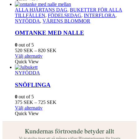
ALLA HJÄRTANS DAG
,
BUKETTER FÖR ALLA
TILLFÄLLEN
,
FÖDELSEDAG
,
INTERFLORA
,
NYFÖDDA
,
VÅRENS BLOMMOR
OMTANKE MED NALLE
0
out of 5
Prisintervall:
520
SEK
–
820
SEK
Den
520
Välj alternativ
här
SEK
Quick View
produkten
till
har
820
NYFÖDDA
flera
SEK
varianter.
SNÖFLINGA
De
olika
0
out of 5
alternativen
Prisintervall:
375
SEK
–
725
SEK
kan
Den
375
Välj alternativ
väljas
här
SEK
Quick View
på
produkten
till
produktsidan
har
725
Kundernas förtroende betyder allt
flera
SEK
varianter.
Vi är stolta över att så många väljer Blomsterjouren för livets