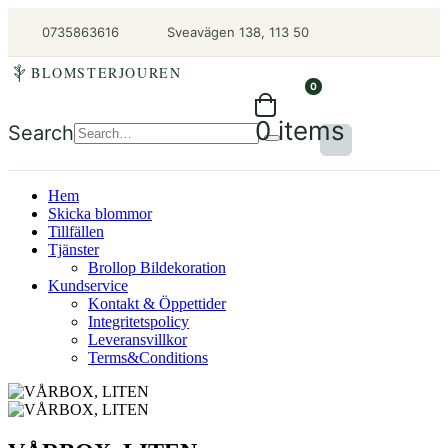
0735863616
Sveavägen 138, 113 50
BLOMSTERJOUREN
0
0 items
Search
Hem
Skicka blommor
Tillfällen
Tjänster
Brollop Bildekoration
Kundservice
Kontakt & Öppettider
Integritetspolicy
Leveransvillkor
Terms&Conditions