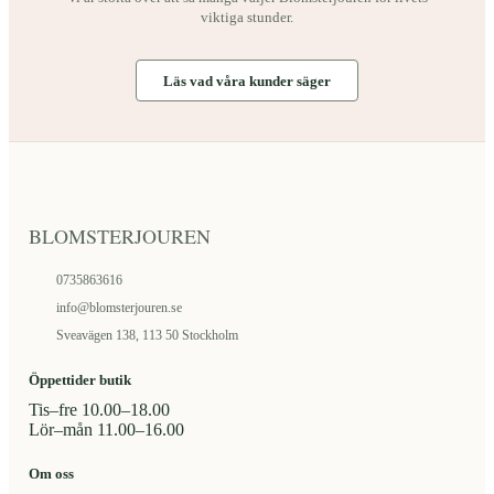
De
viktiga stunder.
olika
alternativen
kan
Läs vad våra kunder säger
väljas
på
produktsidan
BLOMSTERJOUREN
0735863616
info@blomsterjouren.se
Sveavägen 138, 113 50 Stockholm
Öppettider butik
Tis–fre 10.00–18.00
Lör–mån 11.00–16.00
Om oss