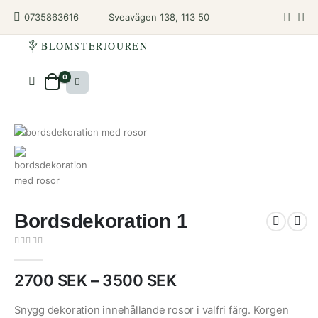
Sveavägen 138, 113 50
0735863616
BLOMSTERJOUREN
0
Bordsdekoration 1
0
out of 5
Prisintervall:
2700
SEK
–
3500
SEK
2700
SEK
Snygg dekoration innehållande rosor i valfri färg. Korgen