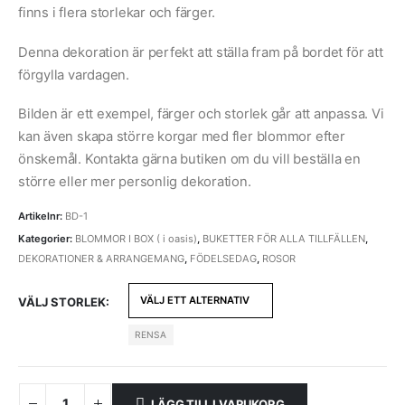
till
finns i flera storlekar och färger.
3500
SEK
Denna dekoration är perfekt att ställa fram på bordet för att
förgylla vardagen.
Bilden är ett exempel, färger och storlek går att anpassa. Vi
kan även skapa större korgar med fler blommor efter
önskemål. Kontakta gärna butiken om du vill beställa en
större eller mer personlig dekoration.
Artikelnr:
BD-1
Kategorier:
BLOMMOR I BOX ( i oasis)
,
BUKETTER FÖR ALLA TILLFÄLLEN
,
DEKORATIONER & ARRANGEMANG
,
FÖDELSEDAG
,
ROSOR
VÄLJ STORLEK
RENSA
LÄGG TILL I VARUKORG