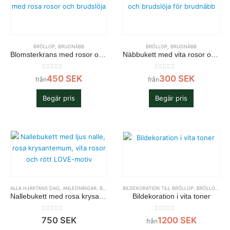
BRÖLLOP
,
BRUDNÄBB
BRÖLLOP
,
BRUDNÄBB
Blomsterkrans med rosor och brudslöja
Näbbukett med vita rosor och brudslöja
0
out of 5
0
out of 5
450
SEK
300
SEK
från
från
Begär pris
Begär pris
ALLA HJÄRTANS DAG
,
ANLEDNINGAR
,
BÄSTSÄLJARE - BUKETTER
BILDEKORATION TILL BRÖLLOP
,
BRÖLLOP
,
FÖDELSEDAG
,
BRÖLLOP
,
DEK
,
K
Nallebukett med rosa krysantemum och vita rosor
Bildekoration i vita toner
0
out of 5
0
out of 5
750
SEK
1200
SEK
från