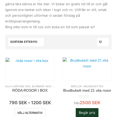
gärna lära känna er lite mer. Vi bokar en gratis tid till er och går
igenom era tankar och ideer i lugn och ro. Utifrån er stil, smak
och personlighet utformar vi sedan förslag på
bröllopsarrangemang.
Ring eller kom in till oss och boka en tid som passar er!
ALLA HJÄRTANS DAG
,
BLOMMOR I BOX ( I OASIS)
,
BRÖLLOP
BRÖLLOP
,
BUKETTER FÖR ALLA TILLFÄLLEN
,
BRUDBUKETTER
RÖDA ROSOR I BOX
Brudbukett med 21 vita rosor
0
out of 5
0
out of 5
Prisintervall:
790
SEK
–
1200
SEK
2500
SEK
från
790
SEK
Den
Begär pris
VÄLJ ALTERNATIV
till
här