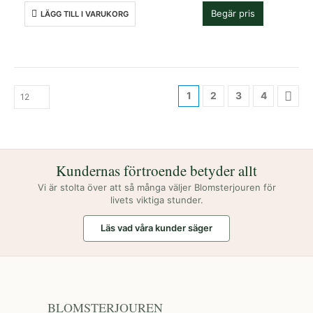
Den
Begär pris
LÄGG TILL I VARUKORG
här
produkten
har
flera
varianter.
1
2
3
4
De
olika
alternative
kan
väljas
Kundernas förtroende betyder allt
på
Vi är stolta över att så många väljer Blomsterjouren för
produktsid
livets viktiga stunder.
Läs vad våra kunder säger
BLOMSTERJOUREN