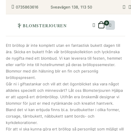
Sveavägen 138, 113 50
0735863616
0
BLOMSTERJOUREN
Ett bröllop är inte komplett utan en fantastisk bukett dagen till
ära. Skicka en bukett från vår bröllopskollektion och lyckönska
de nygifta med ett blombud. Vi kan leverera till festen, hemmet
eller varför inte till hotellrummet på deras bröllopssemester.
Blommor med din hälsning blir en fin och personlig
bröllopspresent.
Går ni i giftastankar och vill att det ögonblicket ska vara något
alldeles speciellt och minnesvärt? Låt oss Blomsterjouren Hjälpa
er att uppnå ert drömbröllop. Utifrån era önskemål designar vi
blommor för just er med nytänkande och kreativt hantverk.
Bland det vi kan erbjuda finns bi.a. brudbuketter i olika former,
corsage, tärnbukett, näbbukett samt bords- och
kyrkdekorationer.
För att vi ska kunna göra ert bröllop så personligt som möjligt vill