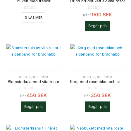
Bukett med fresior
Rund brudbukett av vita rosor
0
out of 5
0
out of 5
1900
SEK
från
LÄS MER
Begär pris
BRÖLLOP
,
BRUDNÄBB
BRÖLLOP
,
BRUDNÄBB
Blomsterkula med vita rosor
Korg med rosenblad och sidenband
0
out of 5
0
out of 5
450
SEK
350
SEK
från
från
Begär pris
Begär pris