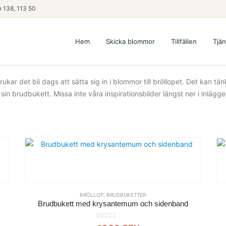
 138, 113 50
Hem
Skicka blommor
Tillfällen
Tjän
ukar det bli dags att sätta sig in i blommor till bröllopet. Det kan tä
in brudbukett. Missa inte våra inspirationsbilder längst ner i inlägge
BRÖLLOP
,
BRUDBUKETTER
Brudbukett med krysantemum och sidenband
0
out of 5