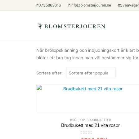
0735863616
info@blomsterjouren.se
Sveavägen
BLOMSTERJOUREN
När bröllopsklänning och inbjudningskort är klart br
blöter ett bra tag innan man väl bestämmer sig för s
Sortera efter:
BRÖLLOP
,
BRUDBUKETTER
Brudbukett med 21 vita rosor
0
out of 5