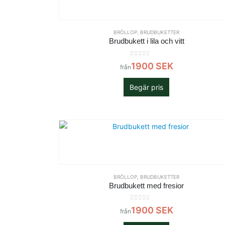
BRÖLLOP
,
BRUDBUKETTER
Brudbukett i lila och vitt
0
out of 5
1900
SEK
från
Begär pris
BRÖLLOP
,
BRUDBUKETTER
Brudbukett med fresior
0
out of 5
1900
SEK
från