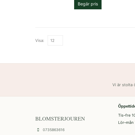
Begär pris
Visa:
Vi är stolta
Öppettid
Tis–fre 1
BLOMSTERJOUREN
Lör–mån 
0735863616