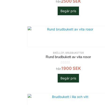
2500
SEK
från
Begär pris
BRÖLLOP
,
BRUDBUKETTER
Rund brudbukett av vita rosor
0
out of 5
1900
SEK
från
Begär pris