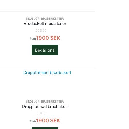
BRÖLLOP
,
BRUDBUKETTER
Brudbukett i rosa toner
0
out of 5
1900
SEK
från
Begär pris
BRÖLLOP
,
BRUDBUKETTER
Droppformad brudbukett
0
out of 5
1900
SEK
från