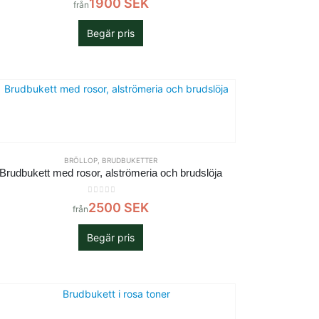
1900
SEK
från
Begär pris
BRÖLLOP
,
BRUDBUKETTER
Brudbukett med rosor, alströmeria och brudslöja
0
out of 5
2500
SEK
från
Begär pris