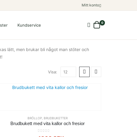
Mitt konto
0
ster
Kundservice
nkas lätt, men brukar bli något man stöter och
t!
Visa:
BRÖLLOP
,
BRUDBUKETTER
Brudbukett med vita kallor och fresior
0
out of 5