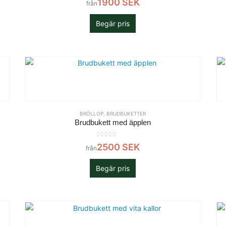
1900
SEK
från
Begär pris
BRÖLLOP
,
BRUDBUKETTER
Brudbukett med äpplen
0
out of 5
2500
SEK
från
Begär pris