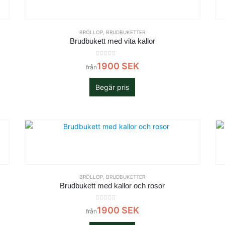
BRÖLLOP
,
BRUDBUKETTER
Brudbukett med vita kallor
0
out of 5
1900
SEK
från
Begär pris
BRÖLLOP
,
BRUDBUKETTER
Brudbukett med kallor och rosor
0
out of 5
1900
SEK
från