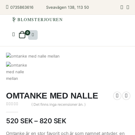
Sveavägen 138, 113 50
0735863616
BLOMSTERJOUREN
0
OMTANKE MED NALLE
( Det finns inga recensioner än. )
0
out of 5
Prisintervall:
520
SEK
–
820
SEK
520
SEK
Omtanke är en stor favorit och är som namnet antyder, en