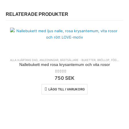
RELATERADE PRODUKTER
ALLA HJÄRTANS DAG
,
ANLEDNINGAR
,
BÄSTSÄLJARE - BUKETTER
,
BRÖLLOP
,
FÖDELSEDAG
Nallebukett med rosa krysantemum och vita rosor
0
out of 5
750
SEK
LÄGG TILL I VARUKORG