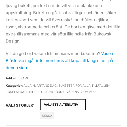
till
ljuvlig bukett, perfekt när du vill visa omtanke och
820
uppskattning. Buketten går i sobra färger och är en säkert
SEK
kort oavsett vem du vill överraska! Innehåller nejlikor,
rosor, alstroemeria och grönt. Ge bort en gåva med det lilla
extra tillsammans med vår söta lilla nalle från Bukowski
Design.
Vill du ge bort vasen tillsammans med buketten?
Vasen
Blåklocka ingår inte men finns att köpa till längre ner på
denna sida.
Artikelnr:
BA-9
Kategorier:
ALLA HJÄRTANS DAG
,
BUKETTER FÖR ALLA TILLFÄLLEN
,
FÖDELSEDAG
,
INTERFLORA
,
NYFÖDDA
,
VÅRENS BLOMMOR
VÄLJ STORLEK
RENSA