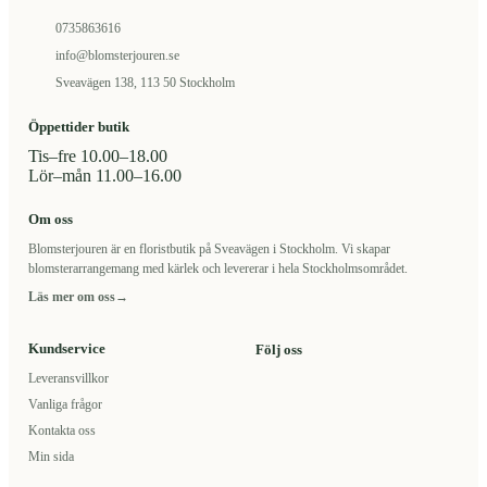
0735863616
info@blomsterjouren.se
Sveavägen 138, 113 50 Stockholm
Öppettider butik
Tis–fre 10.00–18.00
Lör–mån 11.00–16.00
Om oss
Blomsterjouren är en floristbutik på Sveavägen i Stockholm. Vi skapar
blomsterarrangemang med kärlek och levererar i hela Stockholmsområdet.
Läs mer om oss
→
Kundservice
Följ oss
Leveransvillkor
Vanliga frågor
Kontakta oss
Min sida