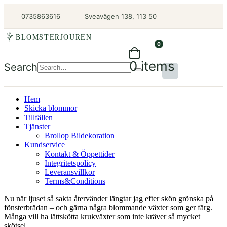
0735863616
Sveavägen 138, 113 50
BLOMSTERJOUREN
0
0 items
Search
Hem
Skicka blommor
Tillfällen
Tjänster
Brollop Bildekoration
Kundservice
Kontakt & Öppettider
Integritetspolicy
Leveransvillkor
Terms&Conditions
Nu när ljuset så sakta återvänder längtar jag efter skön grönska på
fönsterbrädan – och gärna några blommande växter som ger färg.
Många vill ha lättskötta krukväxter som inte kräver så mycket
skötsel.