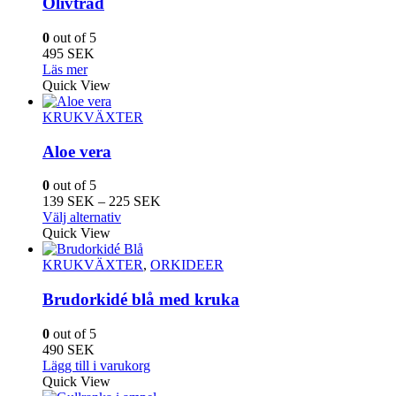
Olivträd
olika
alternativen
0
out of 5
kan
495
SEK
väljas
Läs mer
på
Quick View
produktsidan
KRUKVÄXTER
Aloe vera
0
out of 5
Prisintervall:
139
SEK
–
225
SEK
Den
139
Välj alternativ
här
SEK
Quick View
produkten
till
har
225
KRUKVÄXTER
,
ORKIDEER
flera
SEK
varianter.
Brudorkidé blå med kruka
De
olika
0
out of 5
alternativen
490
SEK
kan
Lägg till i varukorg
väljas
Quick View
på