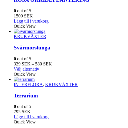
De
olika
0
out of 5
alternativen
1500
SEK
kan
Lägg till i varukorg
väljas
Quick View
på
produktsidan
KRUKVÄXTER
Svärmorstunga
0
out of 5
Prisintervall:
329
SEK
–
580
SEK
Den
329
Välj alternativ
här
SEK
Quick View
produkten
till
har
580
INTERFLORA
,
KRUKVÄXTER
flera
SEK
varianter.
Terrarium
De
olika
0
out of 5
alternativen
795
SEK
kan
Lägg till i varukorg
väljas
Quick View
på