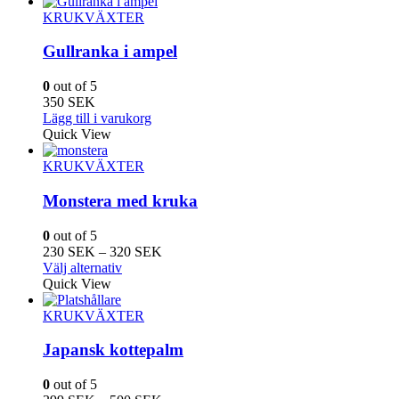
produktsidan
KRUKVÄXTER
Gullranka i ampel
0
out of 5
350
SEK
Lägg till i varukorg
Quick View
KRUKVÄXTER
Monstera med kruka
0
out of 5
Prisintervall:
230
SEK
–
320
SEK
Den
230
Välj alternativ
här
SEK
Quick View
produkten
till
har
320
KRUKVÄXTER
flera
SEK
varianter.
Japansk kottepalm
De
olika
0
out of 5
alternativen