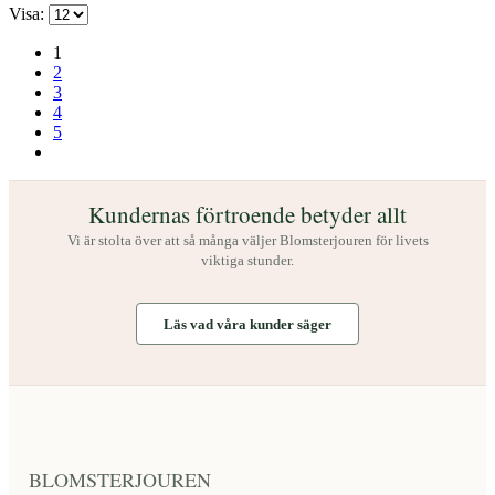
produktsidan
Visa:
1
2
3
4
5
Kundernas förtroende betyder allt
Vi är stolta över att så många väljer Blomsterjouren för livets
viktiga stunder.
Läs vad våra kunder säger
BLOMSTERJOUREN