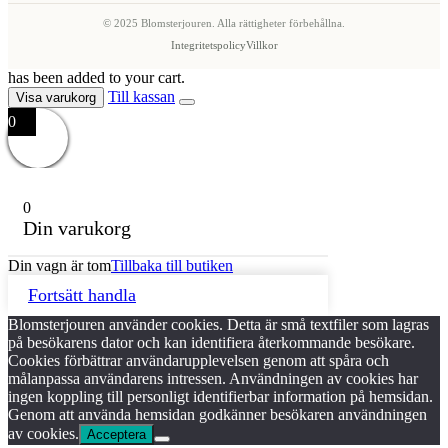
© 2025 Blomsterjouren. Alla rättigheter förbehållna.
Integritetspolicy
Villkor
has been added to your cart.
Till kassan
Visa varukorg
0
0
Din varukorg
Din vagn är tom
Tillbaka till butiken
Fortsätt handla
Blomsterjouren använder cookies. Detta är små textfiler som lagras
på besökarens dator och kan identifiera återkommande besökare.
Cookies förbättrar användarupplevelsen genom att spåra och
målanpassa användarens intressen. Användningen av cookies har
ingen koppling till personligt identifierbar information på hemsidan.
Genom att använda hemsidan godkänner besökaren användningen
av cookies.
Acceptera