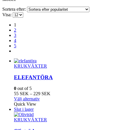
Sortera efter:
Visa:
1
2
3
4
5
KRUKVÄXTER
ELEFANTÖRA
0
out of 5
Prisintervall:
55
SEK
–
229
SEK
Den
55
Välj alternativ
här
SEK
Quick View
produkten
till
Slut i lager
har
229
flera
SEK
KRUKVÄXTER
varianter.
De