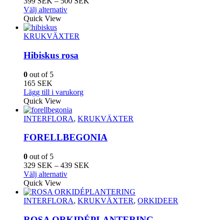
Prisintervall:
399
SEK
–
500
SEK
kan
Den
399
Välj alternativ
väljas
här
SEK
Quick View
på
produkten
till
produktsidan
har
500
KRUKVÄXTER
flera
SEK
varianter.
Hibiskus rosa
De
olika
0
out of 5
alternativen
165
SEK
kan
Lägg till i varukorg
väljas
Quick View
på
produktsidan
INTERFLORA
,
KRUKVÄXTER
FORELLBEGONIA
0
out of 5
Prisintervall:
329
SEK
–
439
SEK
Den
329
Välj alternativ
här
SEK
Quick View
produkten
till
har
439
INTERFLORA
,
KRUKVÄXTER
,
ORKIDEER
flera
SEK
varianter.
ROSA ORKIDÉPLANTERING