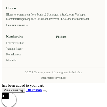
Om oss
Blomsterjouren är en floristbutik på Sveavägen i Stockholm. Vi skapar
blomsterarrangemang med kärlek och levererar i hela Stockholmsområdet.
Läs mer om oss
→
Kundservice
Följ oss
Leveransvillkor
Vanliga frågor
Kontakta oss
Min sida
© 2025 Blomsterjouren. Alla rättigheter förbehållna.
Integritetspolicy
Villkor
has been added to your cart.
Till kassan
Visa varukorg
0