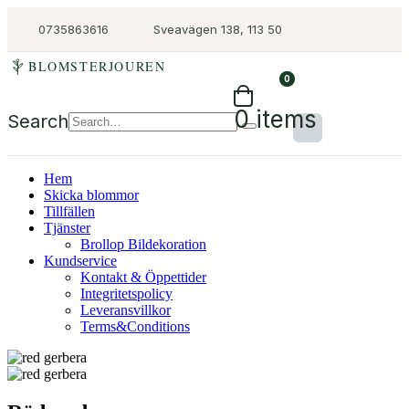
0735863616
Sveavägen 138, 113 50
BLOMSTERJOUREN
0
0 items
Search
Hem
Skicka blommor
Tillfällen
Tjänster
Brollop Bildekoration
Kundservice
Kontakt & Öppettider
Integritetspolicy
Leveransvillkor
Terms&Conditions