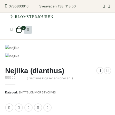
Sveavägen 138, 113 50
0735863616
BLOMSTERJOUREN
0
Nejlika (dianthus)
( Det finns inga recensioner än. )
0
out of 5
Kategori:
SNITTBLOMMOR STYCKVIS