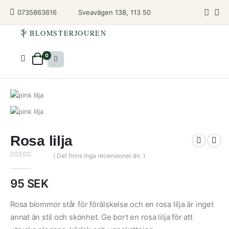
Sveavägen 138, 113 50
0735863616
BLOMSTERJOUREN
0
Rosa lilja
( Det finns inga recensioner än. )
0
out of 5
95
SEK
Rosa blommor står för förälskelse och en rosa lilja är inget
annat än stil och skönhet. Ge bort en rosa lilja för att