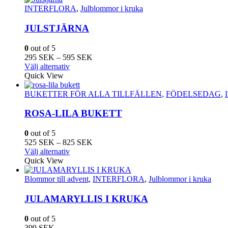
INTERFLORA
,
Julblommor i kruka
JULSTJÄRNA
0
out of 5
Prisintervall:
295
SEK
–
595
SEK
Den
295
Välj alternativ
här
SEK
Quick View
produkten
till
har
595
BUKETTER FÖR ALLA TILLFÄLLEN
,
FÖDELSEDAG
,
flera
SEK
varianter.
ROSA-LILA BUKETT
De
olika
0
out of 5
alternativen
Prisintervall:
525
SEK
–
825
SEK
kan
Den
525
Välj alternativ
väljas
här
SEK
Quick View
på
produkten
till
produktsidan
har
825
Blommor till advent
,
INTERFLORA
,
Julblommor i kruka
flera
SEK
varianter.
JULAMARYLLIS I KRUKA
De
olika
0
out of 5
alternativen
399
SEK