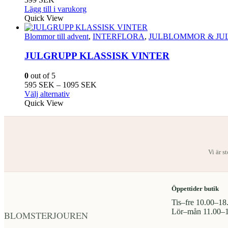
kan
Lägg till i varukorg
väljas
Quick View
på
produktsidan
Blommor till advent
,
INTERFLORA
,
JULBLOMMOR & JU
JULGRUPP KLASSISK VINTER
0
out of 5
Prisintervall:
595
SEK
–
1095
SEK
Den
595
Välj alternativ
här
SEK
Quick View
produkten
till
har
1095
flera
SEK
varianter.
De
Vi är s
olika
alternativen
kan
väljas
Öppettider butik
på
Tis–fre 10.00–18
produktsidan
Lör–mån 11.00–
BLOMSTERJOUREN