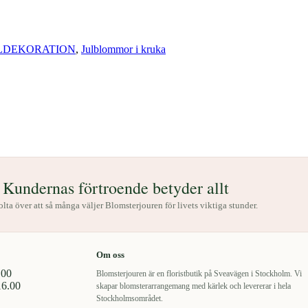
LDEKORATION
,
Julblommor i kruka
Kundernas förtroende betyder allt
tolta över att så många väljer Blomsterjouren för livets viktiga stunder.
Om oss
.00
Blomsterjouren är en floristbutik på Sveavägen i Stockholm. Vi
16.00
skapar blomsterarrangemang med kärlek och levererar i hela
Stockholmsområdet.