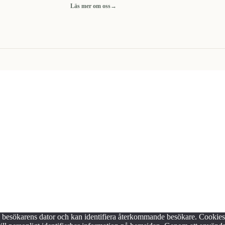
Läs mer om oss
→
på besökarens dator och kan identifiera återkommande besökare. Cookie