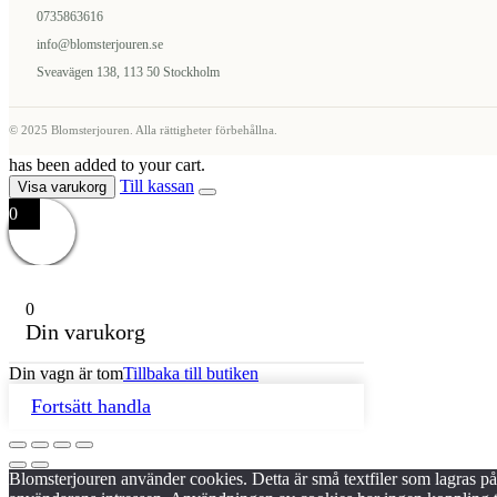
0735863616
info@blomsterjouren.se
Sveavägen 138, 113 50 Stockholm
© 2025 Blomsterjouren. Alla rättigheter förbehållna.
has been added to your cart.
Till kassan
Visa varukorg
0
0
Din varukorg
Din vagn är tom
Tillbaka till butiken
Fortsätt handla
Blomsterjouren använder cookies. Detta är små textfiler som lagras 