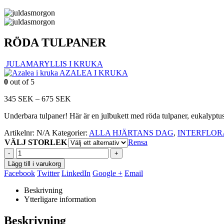
RÖDA TULPANER
JULAMARYLLIS I KRUKA
AZALEA I KRUKA
0
out of 5
Prisintervall:
345
SEK
–
675
SEK
345
Underbara tulpaner! Här är en julbukett med röda tulpaner, eukalyptus
SEK
till
Artikelnr:
N/A
Kategorier:
ALLA HJÄRTANS DAG
,
INTERFLOR
675
VÄLJ STORLEK
Rensa
SEK
-
+
Lägg till i varukorg
Facebook
Twitter
LinkedIn
Google +
Email
Beskrivning
Ytterligare information
Beskrivning