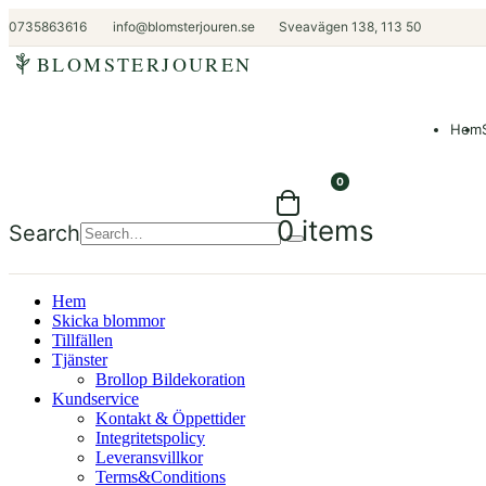
0735863616
info@blomsterjouren.se
Sveavägen 138, 113 50
BLOMSTERJOUREN
Hem
0
0 items
Search
Hem
Skicka blommor
Tillfällen
Tjänster
Brollop Bildekoration
Kundservice
Kontakt & Öppettider
Integritetspolicy
Leveransvillkor
Terms&Conditions