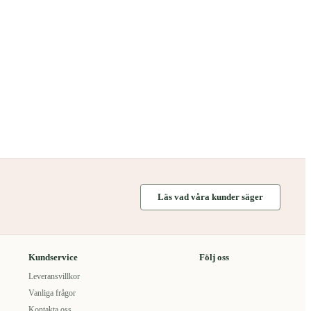
Läs vad våra kunder säger
Kundservice
Följ oss
Leveransvillkor
Vanliga frågor
Kontakta oss