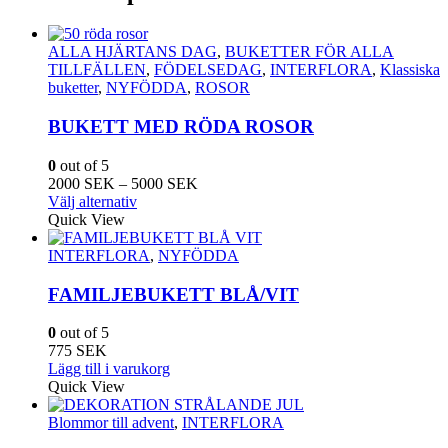
ALLA HJÄRTANS DAG
,
BUKETTER FÖR ALLA
TILLFÄLLEN
,
FÖDELSEDAG
,
INTERFLORA
,
Klassiska
buketter
,
NYFÖDDA
,
ROSOR
BUKETT MED RÖDA ROSOR
0
out of 5
Prisintervall:
2000
SEK
–
5000
SEK
Den
2000
Välj alternativ
här
SEK
Quick View
produkten
till
har
5000
INTERFLORA
,
NYFÖDDA
flera
SEK
varianter.
FAMILJEBUKETT BLÅ/VIT
De
olika
0
out of 5
alternativen
775
SEK
kan
Lägg till i varukorg
väljas
Quick View
på
produktsidan
Blommor till advent
,
INTERFLORA