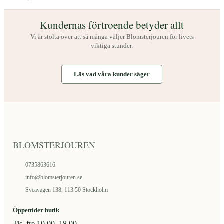
på
produktsidan
Kundernas förtroende betyder allt
Vi är stolta över att så många väljer Blomsterjouren för livets
viktiga stunder.
Läs vad våra kunder säger
BLOMSTERJOUREN
0735863616
info@blomsterjouren.se
Sveavägen 138, 113 50 Stockholm
Öppettider butik
Tis–fre 10.00–18.00