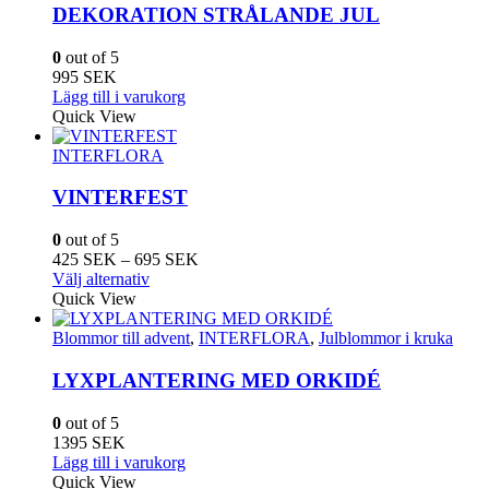
DEKORATION STRÅLANDE JUL
0
out of 5
995
SEK
Lägg till i varukorg
Quick View
INTERFLORA
VINTERFEST
0
out of 5
Prisintervall:
425
SEK
–
695
SEK
Den
425
Välj alternativ
här
SEK
Quick View
produkten
till
har
695
Blommor till advent
,
INTERFLORA
,
Julblommor i kruka
flera
SEK
varianter.
LYXPLANTERING MED ORKIDÉ
De
olika
0
out of 5
alternativen
1395
SEK
kan
Lägg till i varukorg
väljas
Quick View