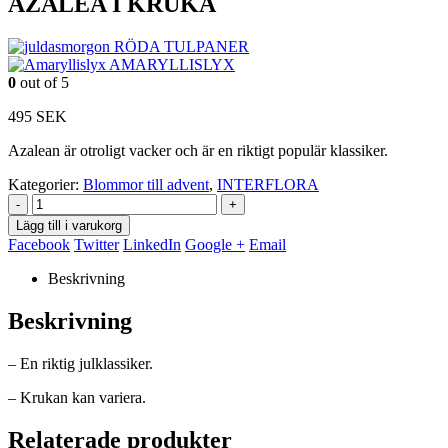
AZALEA I KRUKA
RÖDA TULPANER
AMARYLLISLYX
0
out of 5
495
SEK
Azalean är otroligt vacker och är en riktigt populär klassiker.
Kategorier:
Blommor till advent
,
INTERFLORA
-
+
Lägg till i varukorg
Facebook
Twitter
LinkedIn
Google +
Email
Beskrivning
Beskrivning
– En riktig julklassiker.
– Krukan kan variera.
Relaterade produkter