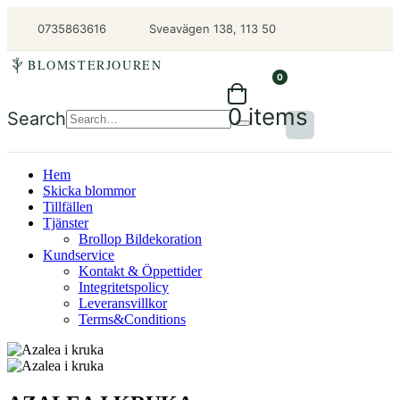
0735863616
Sveavägen 138, 113 50
BLOMSTERJOUREN
0
0 items
Search
Hem
Skicka blommor
Tillfällen
Tjänster
Brollop Bildekoration
Kundservice
Kontakt & Öppettider
Integritetspolicy
Leveransvillkor
Terms&Conditions