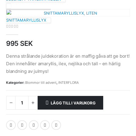
SNITTAMARYLLISLYX
0
out of 5
995
SEK
Denna strålande juldekoration är en maffig gåva att ge bort!
Den innehåller amaryllis, ilex, nejlika och tall – en härlig
blandning av julmys!
Kategorier:
Blommor till advent
,
INTERFLORA
LÄGG TILL I VARUKORG