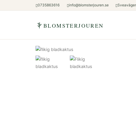
0735863616
info@blomsterjouren.se
Sveavägen
BLOMSTERJOUREN