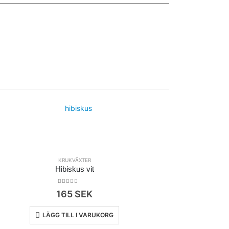
KRUKVÄXTER
Hibiskus vit
0
out of 5
165
SEK
LÄGG TILL I VARUKORG