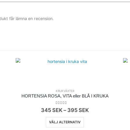
ukt får lämna en recension.
KRUKVÄXTER
HORTENSIA ROSA, VITA eller BLÅ I KRUKA
0
out of 5
ervall:
Prisintervall:
345
SEK
–
395
SEK
345
tsidan
Den här produkten har flera varianter. De olika alternativen kan väljas på produktsidan
SEK
VÄLJ ALTERNATIV
till