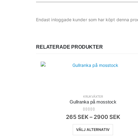
Endast inloggade kunder som har köpt denna prod
RELATERADE PRODUKTER
KRUKVÄXTER
Gullranka på mosstock
0
out of 5
Prisint
265
SEK
–
2900
SEK
265
Den här produkten har flera varianter. De olika alternativen kan väljas på produk
SEK
VÄLJ ALTERNATIV
till