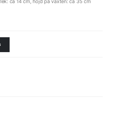
rlek: ca 14 cm, höjd på växten: ca 35 cm
G