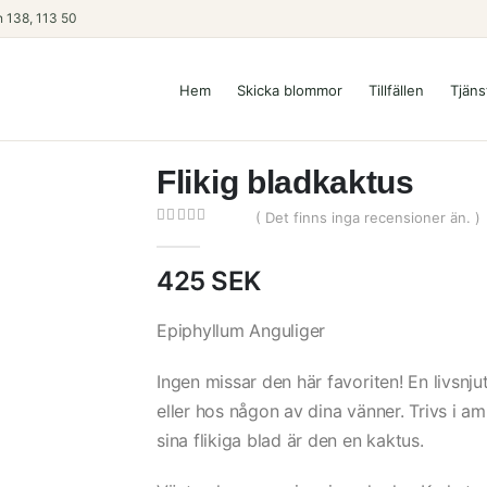
 138, 113 50
Hem
Skicka blommor
Tillfällen
Tjäns
Flikig bladkaktus
( Det finns inga recensioner än. )
0
out of 5
425
SEK
Epiphyllum Anguliger
Ingen missar den här favoriten! En livsnj
eller hos någon av dina vänner. Trivs i a
sina flikiga blad är den en kaktus.