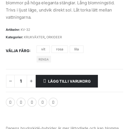
blommor på höga eleganta stänglar. Lång blomningstid.
Trivs i ljust läge, undvik direkt sol. Låt torka lätt mellan
vattningarna.
Artikelnr:
KV-32
Kategorier:
KRUKVÄXTER
,
ORKIDEER
vit
rosa
lila
VÄLJA FÄRG
RENSA
LÄGG TILL I VARUKORG
Dagens brudorkidé-hybrider är mer lättodlade och kan blomma