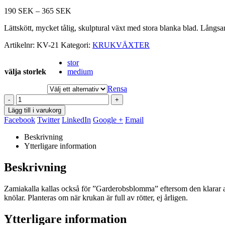
Prisintervall:
190
SEK
–
365
SEK
190
Lättskött, mycket tålig, skulptural växt med stora blanka blad. Långsa
SEK
till
Artikelnr:
KV-21
Kategori:
KRUKVÄXTER
365
SEK
stor
välja storlek
medium
Rensa
-
+
Lägg till i varukorg
Facebook
Twitter
LinkedIn
Google +
Email
Beskrivning
Ytterligare information
Beskrivning
Zamiakalla kallas också för ”Garderobsblomma” eftersom den klarar at
knölar. Planteras om när krukan är full av rötter, ej årligen.
Ytterligare information