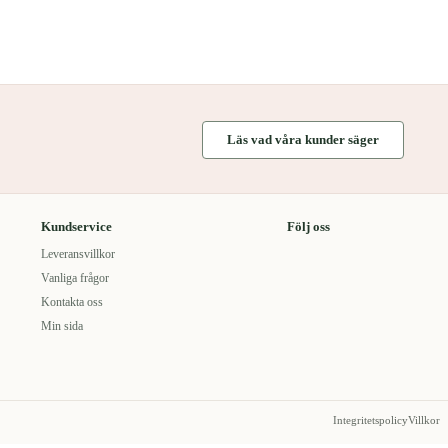
Läs vad våra kunder säger
Kundservice
Följ oss
Leveransvillkor
Vanliga frågor
Kontakta oss
Min sida
Integritetspolicy
Villkor