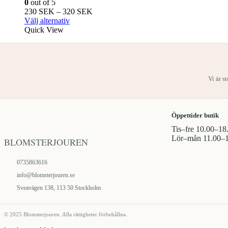
0
out of 5
alternativen
Prisintervall:
230
SEK
–
320
SEK
kan
Den
230
Välj alternativ
väljas
här
SEK
Quick View
på
produkten
till
produktsidan
har
320
flera
SEK
varianter.
De
Vi är s
olika
alternativen
kan
väljas
Öppettider butik
på
Tis–fre 10.00–18
produktsidan
Lör–mån 11.00–
BLOMSTERJOUREN
0735863616
info@blomsterjouren.se
Sveavägen 138, 113 50 Stockholm
© 2025 Blomsterjouren. Alla rättigheter förbehållna.