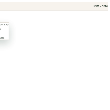
Mitt konto
ttider
y
ons