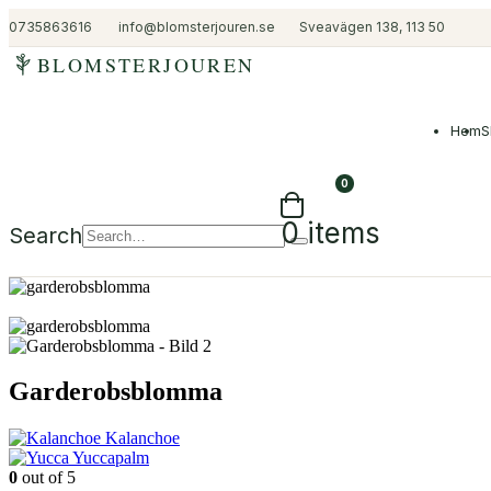
0735863616
info@blomsterjouren.se
Sveavägen 138, 113 50
BLOMSTERJOUREN
Hem
S
0
0 items
Search
Garderobsblomma
Kalanchoe
Yuccapalm
0
out of 5