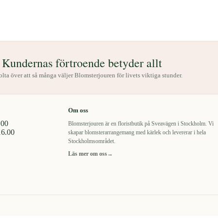
Kundernas förtroende betyder allt
tolta över att så många väljer Blomsterjouren för livets viktiga stunder.
Om oss
.00
Blomsterjouren är en floristbutik på Sveavägen i Stockholm. Vi
16.00
skapar blomsterarrangemang med kärlek och levererar i hela
Stockholmsområdet.
Läs mer om oss
→