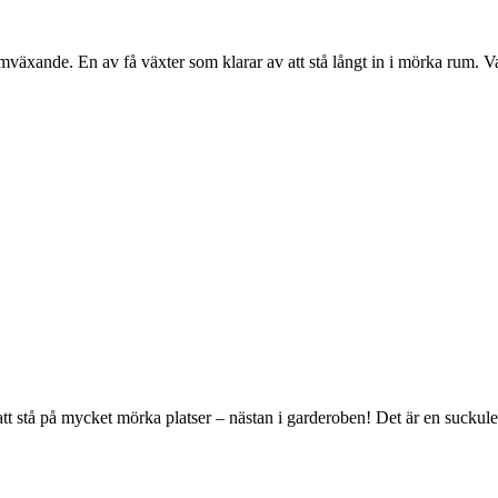
mväxande. En av få växter som klarar av att stå långt in i mörka rum. Vat
t stå på mycket mörka platser – nästan i garderoben! Det är en suckulen