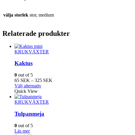
välja storlek
stor, medium
Relaterade produkter
KRUKVÄXTER
Kaktus
0
out of 5
Prisintervall:
65
SEK
–
325
SEK
Den
65
Välj alternativ
här
SEK
Quick View
produkten
till
har
325
KRUKVÄXTER
flera
SEK
varianter.
Tulpanmeja
De
olika
0
out of 5
alternativen
Läs mer
kan