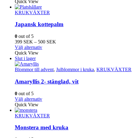
Quick View
väljas
på
KRUKVÄXTER
produktsidan
Japansk kottepalm
0
out of 5
Prisintervall:
399
SEK
–
500
SEK
Den
399
Välj alternativ
här
SEK
Quick View
produkten
till
Slut i lager
har
500
flera
SEK
Blommor till advent
,
Julblommor i kruka
,
KRUKVÄXTER
varianter.
De
Amaryllis 2- stänglad, vit
olika
alternativen
0
out of 5
kan
Den
Välj alternativ
väljas
här
Quick View
på
produkten
produktsidan
har
KRUKVÄXTER
flera
varianter.
Monstera med kruka
De
olika