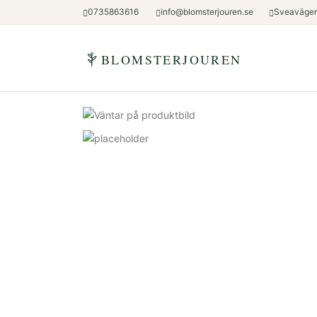
0735863616
info@blomsterjouren.se
Sveavägen
BLOMSTERJOUREN