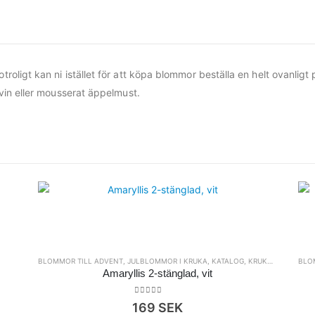
roligt kan ni istället för att köpa blommor beställa en helt ovanligt
 vin eller mousserat äppelmust.
BLOMMOR TILL ADVENT
,
JULBLOMMOR I KRUKA
,
KATALOG
,
KRUKVÄXTER
BLOM
Amaryllis 2-stänglad, vit
0
out of 5
169
SEK