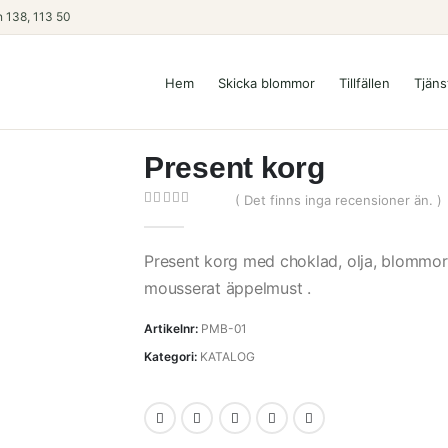
 138, 113 50
Hem
Skicka blommor
Tillfällen
Tjäns
Present korg
( Det finns inga recensioner än. )
0
out of 5
Present korg med choklad, olja, blommor, k
mousserat äppelmust .
Artikelnr:
PMB-01
Kategori:
KATALOG