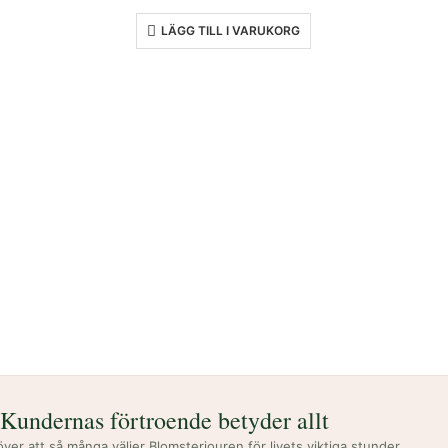
LÄGG TILL I VARUKORG
Kundernas förtroende betyder allt
 över att så många väljer Blomsterjouren för livets viktiga stunder.