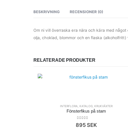
BESKRIVNING
RECENSIONER (0)
Om ni vill överraska era nära och kära med något ot
olja, choklad, blommor och en flaska (alkoholfritt)
RELATERADE PRODUKTER
INTERFLORA
,
KATALOG
,
KRUKVÄXTER
Fönsterfikus på stam
0
out of 5
895
SEK