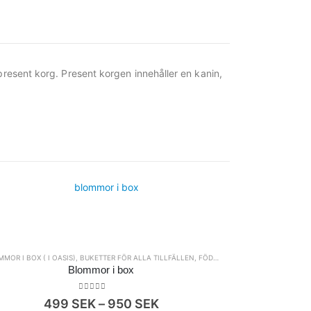
 present korg. Present korgen innehåller en kanin,
MOR I BOX ( I OASIS)
,
BUKETTER FÖR ALLA TILLFÄLLEN
,
FÖDELSEDAG
,
KATALOG
Blommor i box
0
out of 5
Prisintervall:
499
SEK
–
950
SEK