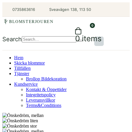
0735863616
Sveavägen 138, 113 50
BLOMSTERJOUREN
0
0 items
Search
Hem
Skicka blommor
Tillfällen
Tjänster
Brollop Bildekoration
Kundservice
Kontakt & Öppettider
Integritetspolicy
Leveransvillkor
Terms&Conditions