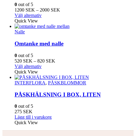
olika
0
out of 5
alternativen
Prisintervall:
1200
SEK
–
2000
SEK
kan
Den
1200
Välj alternativ
väljas
här
SEK
Quick View
på
produkten
till
produktsidan
har
2000
Nalle
flera
SEK
varianter.
Omtanke med nalle
De
olika
0
out of 5
alternativen
Prisintervall:
520
SEK
–
820
SEK
kan
Den
520
Välj alternativ
väljas
här
SEK
Quick View
på
produkten
till
produktsidan
har
820
INTERFLORA
,
PÅSKBLOMMOR
flera
SEK
varianter.
PÅSKHÄLSNING I BOX, LITEN
De
olika
0
out of 5
alternativen
275
SEK
kan
Lägg till i varukorg
väljas
Quick View
på
produktsidan