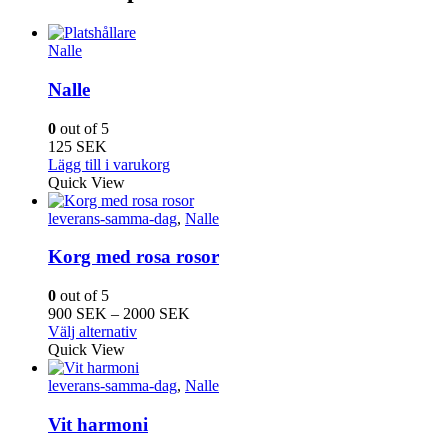
Nalle
Nalle
0
out of 5
125
SEK
Lägg till i varukorg
Quick View
leverans-samma-dag
,
Nalle
Korg med rosa rosor
0
out of 5
Prisintervall:
900
SEK
–
2000
SEK
Den
900
Välj alternativ
här
SEK
Quick View
produkten
till
har
2000
leverans-samma-dag
,
Nalle
flera
SEK
varianter.
Vit harmoni
De