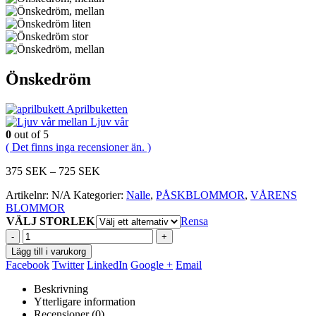
Önskedröm
Aprilbuketten
Ljuv vår
0
out of 5
( Det finns inga recensioner än. )
Prisintervall:
375
SEK
–
725
SEK
375
Artikelnr:
N/A
Kategorier:
Nalle
,
PÅSKBLOMMOR
,
VÅRENS
SEK
BLOMMOR
till
VÄLJ STORLEK
725
Rensa
SEK
-
+
Lägg till i varukorg
Facebook
Twitter
LinkedIn
Google +
Email
Beskrivning
Ytterligare information
Recensioner (0)