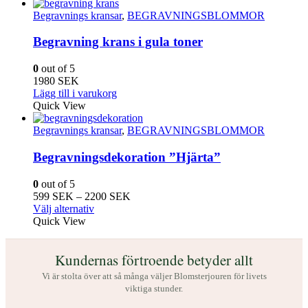
Begravnings kransar
,
BEGRAVNINGSBLOMMOR
Begravning krans i gula toner
0
out of 5
1980
SEK
Lägg till i varukorg
Quick View
Begravnings kransar
,
BEGRAVNINGSBLOMMOR
Begravningsdekoration ”Hjärta”
0
out of 5
Prisintervall:
599
SEK
–
2200
SEK
Den
599
Välj alternativ
här
SEK
Quick View
produkten
till
har
2200
Kundernas förtroende betyder allt
flera
SEK
varianter.
Vi är stolta över att så många väljer Blomsterjouren för livets
De
viktiga stunder.
olika
alternativen