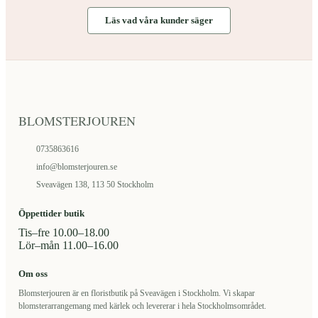
kan
Läs vad våra kunder säger
väljas
på
produktsidan
BLOMSTERJOUREN
0735863616
info@blomsterjouren.se
Sveavägen 138, 113 50 Stockholm
Öppettider butik
Tis–fre 10.00–18.00
Lör–mån 11.00–16.00
Om oss
Blomsterjouren är en floristbutik på Sveavägen i Stockholm. Vi skapar
blomsterarrangemang med kärlek och levererar i hela Stockholmsområdet.