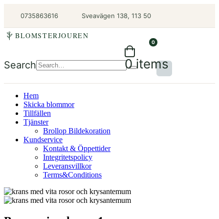
0735863616
Sveavägen 138, 113 50
BLOMSTERJOUREN
0
0 items
Search
Hem
Skicka blommor
Tillfällen
Tjänster
Brollop Bildekoration
Kundservice
Kontakt & Öppettider
Integritetspolicy
Leveransvillkor
Terms&Conditions