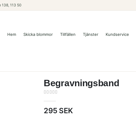
 138, 113 50
Hem
Skicka blommor
Tillfällen
Tjänster
Kundservice
Begravningsband
0
out of 5
295
SEK