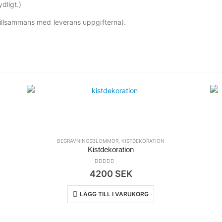
dligt.)
( tillsammans med leverans uppgifterna).
BEGRAVNINGSBLOMMOR
,
KISTDEKORATION
Kistdekoration
0
out of 5
4200
SEK
LÄGG TILL I VARUKORG