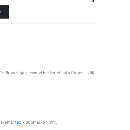
G
t är vanligast men vi har band i alla färger – välj
önskemål
tex
klubbmärken mm.