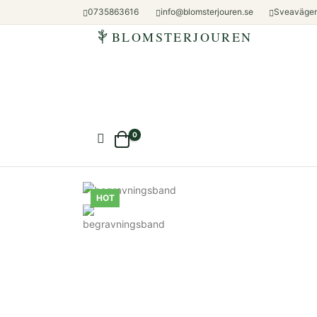
0735863616
info@blomsterjouren.se
Sveavägen
BLOMSTERJOUREN
0
HOT