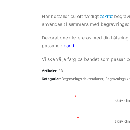
Här beställer du ett färdigt
textat
begravn
användas tillsammans med begravningsde
Dekorationen levereras med din hälsning
passande
band
.
Vi ska välja färg på bandet som passar 
Artikelnr:
BB
Kategorier:
Begravnings dekorationer
,
Begravnings kr
Bandsida (Hälsning)
*
Bandsida (Avsändare)
*