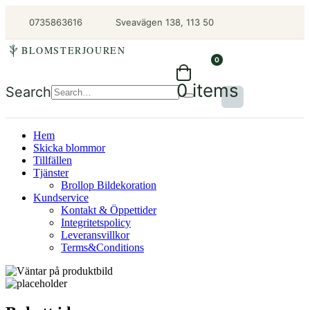
0735863616
Sveavägen 138, 113 50
BLOMSTERJOUREN
0
0 items
Search
Hem
Skicka blommor
Tillfällen
Tjänster
Brollop Bildekoration
Kundservice
Kontakt & Öppettider
Integritetspolicy
Leveransvillkor
Terms&Conditions