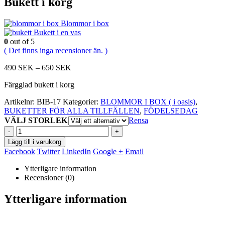
Bukett i korg
Blommor i box
Bukett i en vas
0
out of 5
( Det finns inga recensioner än. )
Prisintervall:
490
SEK
–
650
SEK
490
Färgglad bukett i korg
SEK
till
Artikelnr:
BIB-17
Kategorier:
BLOMMOR I BOX ( i oasis)
,
650
BUKETTER FÖR ALLA TILLFÄLLEN
,
FÖDELSEDAG
SEK
VÄLJ STORLEK
Rensa
-
+
Lägg till i varukorg
Facebook
Twitter
LinkedIn
Google +
Email
Ytterligare information
Recensioner (0)
Ytterligare information