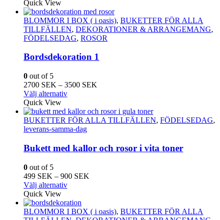
Quick View
BLOMMOR I BOX ( i oasis)
,
BUKETTER FÖR ALLA
TILLFÄLLEN
,
DEKORATIONER & ARRANGEMANG
,
FÖDELSEDAG
,
ROSOR
Bordsdekoration 1
0
out of 5
Prisintervall:
2700
SEK
–
3500
SEK
Den
2700
Välj alternativ
här
SEK
Quick View
produkten
till
har
3500
BUKETTER FÖR ALLA TILLFÄLLEN
,
FÖDELSEDAG
,
flera
SEK
leverans-samma-dag
varianter.
De
Bukett med kallor och rosor i vita toner
olika
alternativen
0
out of 5
kan
Prisintervall:
499
SEK
–
900
SEK
väljas
Den
499
Välj alternativ
på
här
SEK
Quick View
produktsidan
produkten
till
har
900
BLOMMOR I BOX ( i oasis)
,
BUKETTER FÖR ALLA
flera
SEK