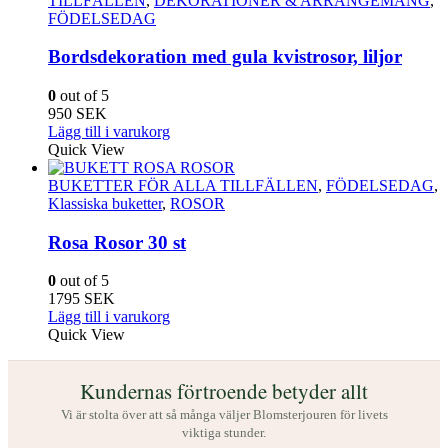
TILLFÄLLEN
,
DEKORATIONER & ARRANGEMANG
,
varianter.
FÖDELSEDAG
De
olika
Bordsdekoration med gula kvistrosor, liljor
alternativen
kan
0
out of 5
väljas
950
SEK
på
Lägg till i varukorg
produktsidan
Quick View
BUKETTER FÖR ALLA TILLFÄLLEN
,
FÖDELSEDAG
,
Klassiska buketter
,
ROSOR
Rosa Rosor 30 st
0
out of 5
1795
SEK
Lägg till i varukorg
Quick View
Kundernas förtroende betyder allt
Vi är stolta över att så många väljer Blomsterjouren för livets
viktiga stunder.