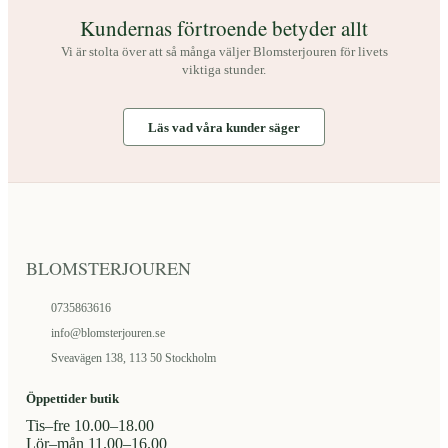
produktsidan
Kundernas förtroende betyder allt
Vi är stolta över att så många väljer Blomsterjouren för livets
viktiga stunder.
Läs vad våra kunder säger
BLOMSTERJOUREN
0735863616
info@blomsterjouren.se
Sveavägen 138, 113 50 Stockholm
Öppettider butik
Tis–fre 10.00–18.00
Lör–mån 11.00–16.00