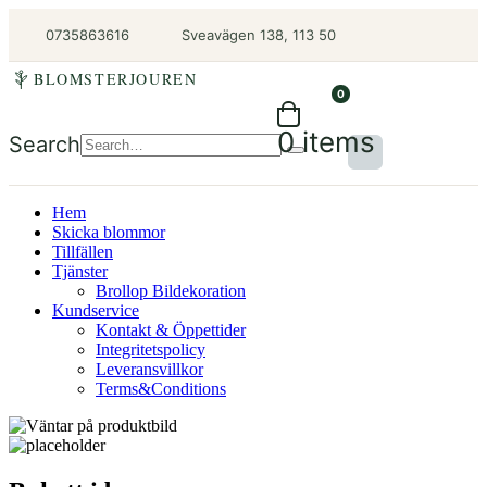
0735863616
Sveavägen 138, 113 50
BLOMSTERJOUREN
0
0 items
Search
Hem
Skicka blommor
Tillfällen
Tjänster
Brollop Bildekoration
Kundservice
Kontakt & Öppettider
Integritetspolicy
Leveransvillkor
Terms&Conditions