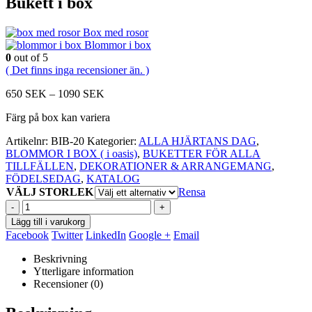
Bukett i box
Box med rosor
Blommor i box
0
out of 5
( Det finns inga recensioner än. )
Prisintervall:
650
SEK
–
1090
SEK
650
Färg på box kan variera
SEK
till
Artikelnr:
BIB-20
Kategorier:
ALLA HJÄRTANS DAG
,
1090
BLOMMOR I BOX ( i oasis)
,
BUKETTER FÖR ALLA
SEK
TILLFÄLLEN
,
DEKORATIONER & ARRANGEMANG
,
FÖDELSEDAG
,
KATALOG
VÄLJ STORLEK
Rensa
-
+
Lägg till i varukorg
Facebook
Twitter
LinkedIn
Google +
Email
Beskrivning
Ytterligare information
Recensioner (0)