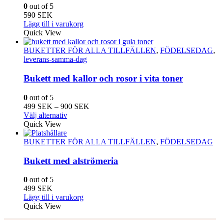
0
out of 5
590
SEK
Lägg till i varukorg
Quick View
BUKETTER FÖR ALLA TILLFÄLLEN
,
FÖDELSEDAG
,
leverans-samma-dag
Bukett med kallor och rosor i vita toner
0
out of 5
Prisintervall:
499
SEK
–
900
SEK
Den
499
Välj alternativ
här
SEK
Quick View
produkten
till
har
900
BUKETTER FÖR ALLA TILLFÄLLEN
,
FÖDELSEDAG
flera
SEK
varianter.
Bukett med alströmeria
De
olika
0
out of 5
alternativen
499
SEK
kan
Lägg till i varukorg
väljas
Quick View
på