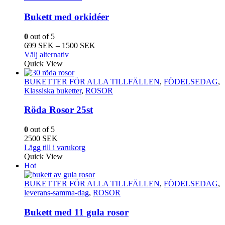
Bukett med orkidéer
0
out of 5
Prisintervall:
699
SEK
–
1500
SEK
Den
699
Välj alternativ
här
SEK
Quick View
produkten
till
har
1500
BUKETTER FÖR ALLA TILLFÄLLEN
,
FÖDELSEDAG
,
flera
SEK
Klassiska buketter
,
ROSOR
varianter.
De
Röda Rosor 25st
olika
alternativen
0
out of 5
kan
2500
SEK
väljas
Lägg till i varukorg
på
Quick View
produktsidan
Hot
BUKETTER FÖR ALLA TILLFÄLLEN
,
FÖDELSEDAG
,
leverans-samma-dag
,
ROSOR
Bukett med 11 gula rosor