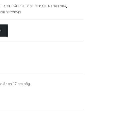
LLA TILLFÄLLEN
,
FÖDELSEDAG
,
INTERFLORA
,
OR STYCKVIS
G
le är ca 17 cm hög.