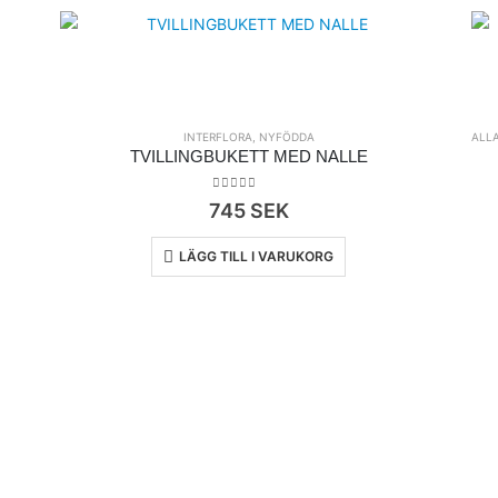
INTERFLORA
,
NYFÖDDA
ALL
TVILLINGBUKETT MED NALLE
0
out of 5
745
SEK
LÄGG TILL I VARUKORG