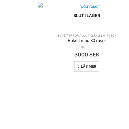
SLUT I LAGER
BUKETTER FÖR ALLA TILLFÄLLEN
,
ROSOR
Bukett med 30 rosor
0
out of 5
3000
SEK
LÄS MER