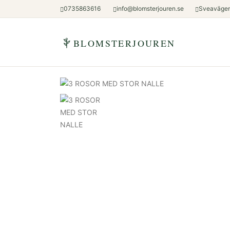
0735863616
info@blomsterjouren.se
Sveavägen
BLOMSTERJOUREN