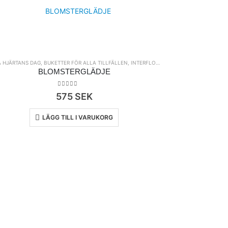
A HJÄRTANS DAG
,
BUKETTER FÖR ALLA TILLFÄLLEN
,
INTERFLORA
,
KLASSISKA BUKETTER
,
N
BLOMSTERGLÄDJE
0
out of 5
575
SEK
LÄGG TILL I VARUKORG
BUKETTER FÖR ALLA
5