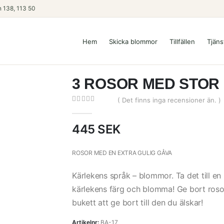
 138, 113 50
Hem
Skicka blommor
Tillfällen
Tjäns
3 ROSOR MED STOR
( Det finns inga recensioner än. )
0
out of 5
445
SEK
ROSOR MED EN EXTRA GULIG GÅVA
Kärlekens språk – blommor. Ta det till en
kärlekens färg och blomma! Ge bort rosor
bukett att ge bort till den du älskar!
Artikelnr:
BA-17