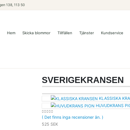
en 138, 113 50
Hem
Skicka blommor
Tillfällen
Tjänster
Kundservice
SVERIGEKRANSEN
KLASSISKA KR
HUVUDKRANS PI
( Det finns inga recensioner än. )
0
out of 5
525
SEK