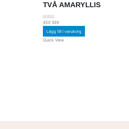
TVÅ AMARYLLIS
450
SEK
0
out of 5
Lägg till i varukorg
Quick View