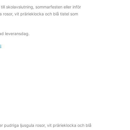
ll skolavslutning, sommarfesten eller inför
rosor, vit prärieklocka och blå tistel som
ad leveransdag.
S
 pudriga ljusgula rosor, vit prärieklocka och blå