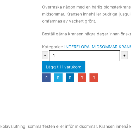
Överraska någon med en härlig blomsterkrans ti
midsommar. Kransen innehåller pudriga ljusgula 
omfamnas av vackert grönt.
Beställ gärna kransen några dagar innan önsk
Kategorier:
INTERFLORA
,
MIDSOMMAR KRAN
-
+
Lägg till i varukorg
kolavslutning, sommarfesten eller inför midsommar. Kransen innehåller