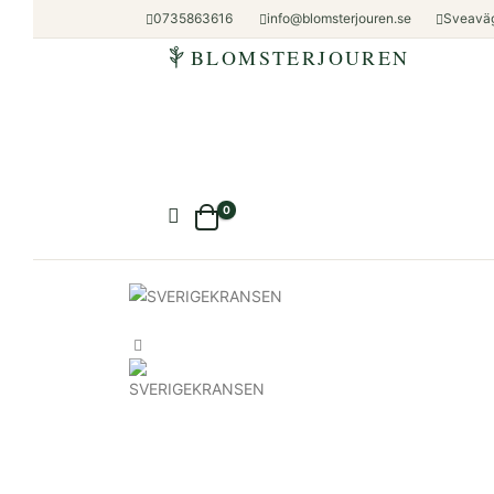
0735863616
info@blomsterjouren.se
Sveaväg
BLOMSTERJOUREN
0