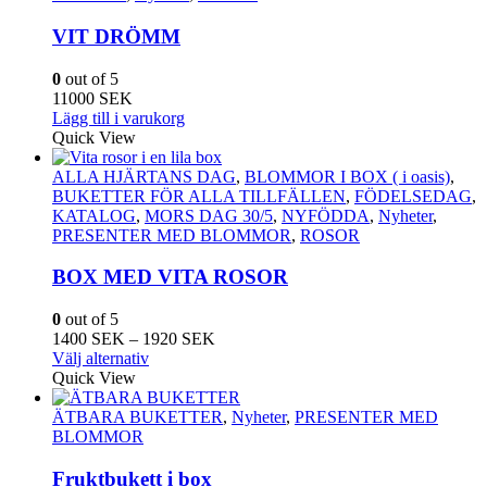
VIT DRÖMM
0
out of 5
11000
SEK
Lägg till i varukorg
Quick View
ALLA HJÄRTANS DAG
,
BLOMMOR I BOX ( i oasis)
,
BUKETTER FÖR ALLA TILLFÄLLEN
,
FÖDELSEDAG
,
KATALOG
,
MORS DAG 30/5
,
NYFÖDDA
,
Nyheter
,
PRESENTER MED BLOMMOR
,
ROSOR
BOX MED VITA ROSOR
0
out of 5
Prisintervall:
1400
SEK
–
1920
SEK
Den
1400
Välj alternativ
här
SEK
Quick View
produkten
till
har
1920
ÄTBARA BUKETTER
,
Nyheter
,
PRESENTER MED
flera
SEK
BLOMMOR
varianter.
De
Fruktbukett i box