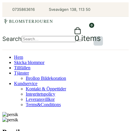
0735863616
Sveavägen 138, 113 50
BLOMSTERJOUREN
0
0 items
Search
Hem
Skicka blommor
Tillfällen
Tjänster
Brollop Bildekoration
Kundservice
Kontakt & Öppettider
Integritetspolicy
Leveransvillkor
Terms&Conditions