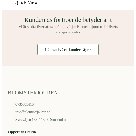
produktsidan
här
SEK
Quick View
produkten
till
har
1250
Kundernas förtroende betyder allt
flera
SEK
varianter.
Vi är stolta över att så många väljer Blomsterjouren för livets
De
viktiga stunder.
olika
alternativen
kan
Läs vad våra kunder säger
väljas
på
produktsidan
BLOMSTERJOUREN
0735863616
info@blomsterjouren.se
Sveavägen 138, 113 50 Stockholm
Öppettider butik