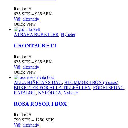
olika
alternativen
0
out of 5
kan
Prisintervall:
625
SEK
–
935
SEK
väljas
Den
625
Välj alternativ
på
här
SEK
Quick View
produktsidan
produkten
till
har
935
ÄTBARA BUKETTER
,
Nyheter
flera
SEK
varianter.
GRONTBUKETT
De
olika
0
out of 5
alternativen
Prisintervall:
625
SEK
–
935
SEK
kan
Den
625
Välj alternativ
väljas
här
SEK
Quick View
på
produkten
till
produktsidan
har
935
ALLA HJÄRTANS DAG
,
BLOMMOR I BOX ( i oasis)
,
flera
SEK
BUKETTER FÖR ALLA TILLFÄLLEN
,
FÖDELSEDAG
,
varianter.
KATALOG
,
NYFÖDDA
,
Nyheter
De
olika
ROSA ROSOR I BOX
alternativen
kan
0
out of 5
väljas
Prisintervall:
799
SEK
–
1250
SEK
på
Den
799
Välj alternativ