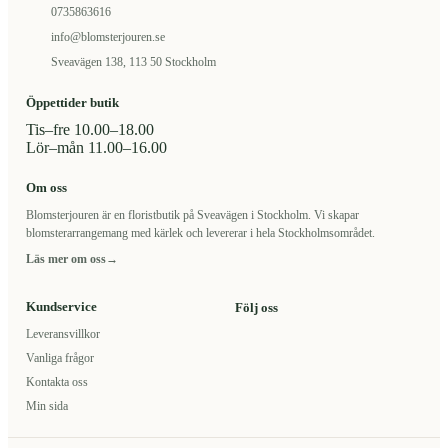
0735863616
info@blomsterjouren.se
Sveavägen 138, 113 50 Stockholm
Öppettider butik
Tis–fre 10.00–18.00
Lör–mån 11.00–16.00
Om oss
Blomsterjouren är en floristbutik på Sveavägen i Stockholm. Vi skapar
blomsterarrangemang med kärlek och levererar i hela Stockholmsområdet.
Läs mer om oss
→
Kundservice
Följ oss
Leveransvillkor
Vanliga frågor
Kontakta oss
Min sida