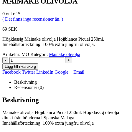
MAIMAKE OLIVOLJA
0
out of 5
( Det finns inga recensioner än. )
69
SEK
Högklassig Mainake olivolja Hojiblanca Picual 250ml.
Innehållsförteckning: 100% extra jungfru olivolja.
Artikelnr:
MO
Kategori:
Mainake olivolja
-
+
Lägg till i varukorg
Facebook
Twitter
LinkedIn
Google +
Email
Beskrivning
Recensioner (0)
Beskrivning
Mainake olivolja Hojiblanca Picual 250ml. Högklassig olivolja
direkt från bönderna i Spanska Malaga.
Innehållsförteckning: 100% extra jungfru olivolja