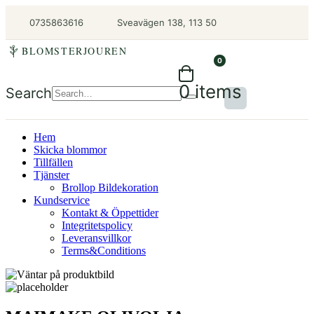
0735863616
Sveavägen 138, 113 50
BLOMSTERJOUREN
0
0 items
Search
Hem
Skicka blommor
Tillfällen
Tjänster
Brollop Bildekoration
Kundservice
Kontakt & Öppettider
Integritetspolicy
Leveransvillkor
Terms&Conditions