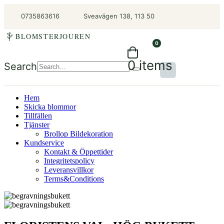
0735863616
Sveavägen 138, 113 50
BLOMSTERJOUREN
0
0 items
Search
Hem
Skicka blommor
Tillfällen
Tjänster
Brollop Bildekoration
Kundservice
Kontakt & Öppettider
Integritetspolicy
Leveransvillkor
Terms&Conditions