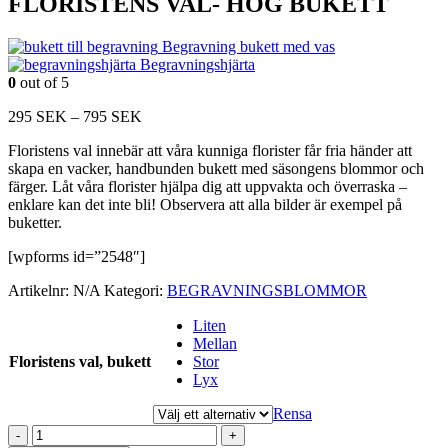
FLORISTENS VAL- HÖG BUKETT
Begravning bukett med vas
Begravningshjärta
0
out of 5
Prisintervall:
295
SEK
–
795
SEK
295
Floristens val innebär att våra kunniga florister får fria händer att
SEK
skapa en vacker, handbunden bukett med säsongens blommor och
till
färger. Låt våra florister hjälpa dig att uppvakta och överraska –
795
enklare kan det inte bli! Observera att alla bilder är exempel på
SEK
buketter.
[wpforms id=”2548″]
Artikelnr:
N/A
Kategori:
BEGRAVNINGSBLOMMOR
Liten
Mellan
Floristens val, bukett
Stor
Lyx
Rensa
-
+