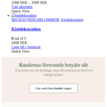
Prisintervall:
2500
SEK
–
3500
SEK
Den
2500
Välj alternativ
här
SEK
Quick View
produkten
till
har
3500
BEGRAVNINGSBLOMMOR
,
Kistdekoration
flera
SEK
varianter.
Kistdekoration
De
olika
0
out of 5
alternativen
4200
SEK
kan
Lägg till i varukorg
väljas
Quick View
på
produktsidan
Kundernas förtroende betyder allt
Vi är stolta över att så många väljer Blomsterjouren för livets
viktiga stunder.
Läs vad våra kunder säger