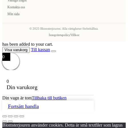
Vanliga frågor
Kontakta oss
Min sida
© 2025 Blomsterjouren. Alla rättigheter förbehållna.
Integritetspolicy
Villkor
has been added to your cart.
Till kassan
Visa varukorg
0
0
Din varukorg
Din vagn är tom
Tillbaka till butiken
Fortsätt handla
Blomsterjouren använder cookies. Detta är små textfiler som lagras