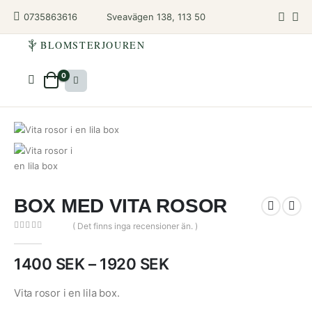
Sveavägen 138, 113 50
0735863616
BLOMSTERJOUREN
0
BOX MED VITA ROSOR
( Det finns inga recensioner än. )
0
out of 5
Prisintervall:
1400
SEK
–
1920
SEK
1400
SEK
Vita rosor i en lila box.
till