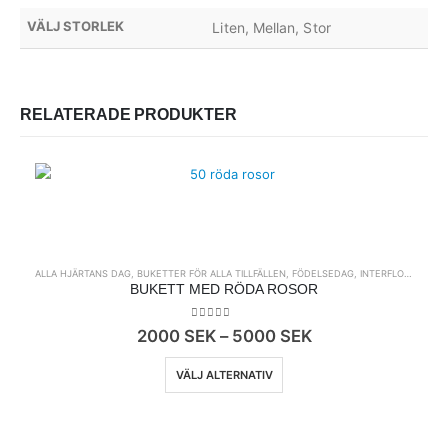
VÄLJ STORLEK
Liten, Mellan, Stor
RELATERADE PRODUKTER
ALLA HJÄRTANS DAG
,
BUKETTER FÖR ALLA TILLFÄLLEN
,
FÖDELSEDAG
,
INTERFLORA
,
KLAS
BUKETT MED RÖDA ROSOR
0
out of 5
Prisintervall:
2000
SEK
–
5000
SEK
2000
Den här produkten har flera varianter. De olika alternativen kan väljas på produktsidan
SEK
VÄLJ ALTERNATIV
till
5000
SEK