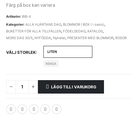
1920
Färg på box kan variera
SEK
Artikelnr:
BIB-4
Kategorier:
ALLA HJÄRTANS DAG
,
BLOMMOR I BOX ( i oasis)
,
BUKETTER FÖR ALLA TILLFÄLLEN
,
FÖDELSEDAG
,
KATALOG
,
MORS DAG 30/5
,
NYFÖDDA
,
Nyheter
,
PRESENTER MED BLOMMOR
,
ROSOR
VÄLJ STORLEK
RENSA
LÄGG TILL I VARUKORG