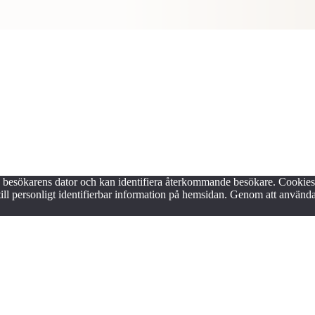
på besökarens dator och kan identifiera återkommande besökare. Cookie
till personligt identifierbar information på hemsidan. Genom att anvä